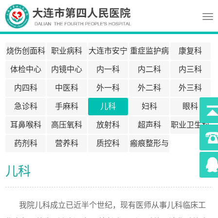
Tog
nav
烧伤创面科
职业病科
大连市安宁
重症监护病
康复科
疗护中心
房ICU
体检中心
内镜中心
内一科
内二科
内三科
内四科
中医科
外一科
外二科
外三科
急诊科
手麻科
儿科
妇科
眼科
耳鼻喉科
高压氧科
放射科
超声科
职业卫生科
药剂科
营养科
质控科
瘢痕整形与
医疗美容科
395
儿科
我院儿科成立已近半个世纪，现有医师从事儿科临床工