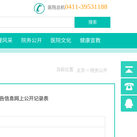
0411-39531188
医院总机
搜索
理风采
院务公开
医院文化
健康宣教
当前位置
>
主页
院务公开
告信息网上公开记录表
3953