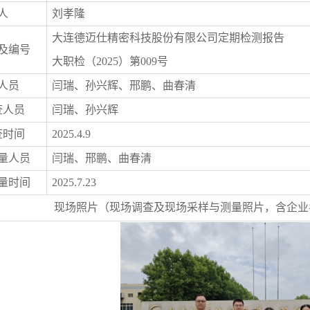
人
刘孝隆
大连德迈仕精密科技股份有限公司
定期检测报告
及编号
大职检（
2025
）第
009
号
人员
闫瑞、孙兴辉
、邢鹏、曲春清
查人员
闫瑞、孙兴辉
查时间
2025.4.9
量人员
闫瑞、
邢鹏、曲春清
量时间
2025.7.23
现场照片（现场调查及现场采样与测量照片，含企业